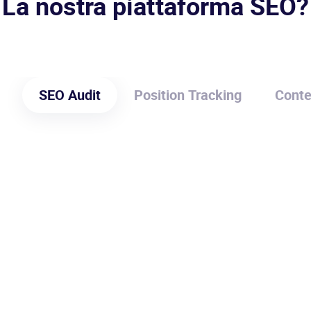
La nostra piattaforma SEO?
SEO Audit
Position Tracking
Conte