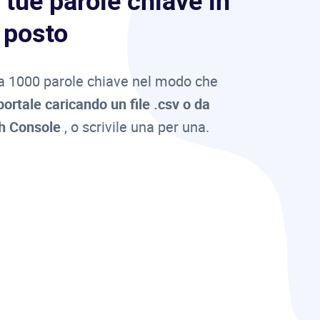
e tue parole chiave in
 posto
 a 1000 parole chiave nel modo che
ortale caricando un file .csv o da
h Console
, o scrivile una per una.