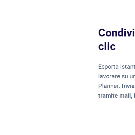
Condivid
clic
Esporta istan
lavorare su u
Planner.
Invia
tramite mail, 