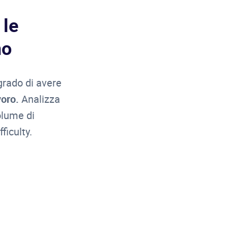
 le
no
grado di avere
oro.
Analizza
olume di
ficulty.